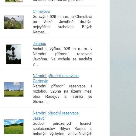
Chmeľová
Se svými 925 m.n.m. je Chmeľová
po Velké Javořině druhým
nejvyšším vrcholem Bílých
Karpat....
Jelenec
Vrchol s výškou 925 m n. m. v
Národní přírodní rezervaci
Javořina. Na vrcholu se nachází
v...
Národní přírodní rezervace
Čertoryje
Národní přírodní rezervace s
rozlohou 325ha na území mezi
obcí Radějov a hranicí se
Sloven...
Národní přírodní rezervace
Jazevčí
Soubor přirozených lučních
společenstev Bílých Karpat s
bohatým výskytem vstavačovitých