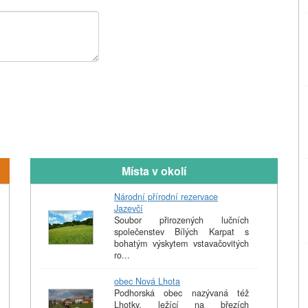
Místa v okolí
Národní přírodní rezervace
Jazevčí
Soubor přirozených lučních
společenstev Bílých Karpat s
bohatým výskytem vstavačovitých
ro...
obec Nová Lhota
Podhorská obec nazývaná též
Lhotky, ležící na březích