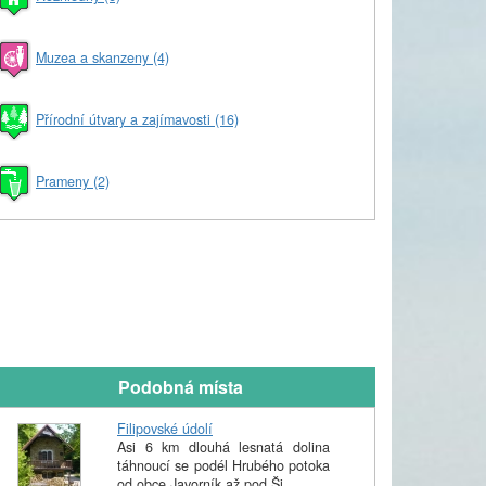
Muzea a skanzeny (4)
Přírodní útvary a zajímavosti (16)
Prameny (2)
Podobná místa
Filipovské údolí
Asi 6 km dlouhá lesnatá dolina
táhnoucí se podél Hrubého potoka
od obce Javorník až pod Ši...