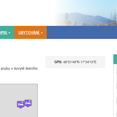
OPIS
UBYTOVÁNÍ
GPS:
48°51'49''N 17°34'10''E
 srubu v korytě lesního