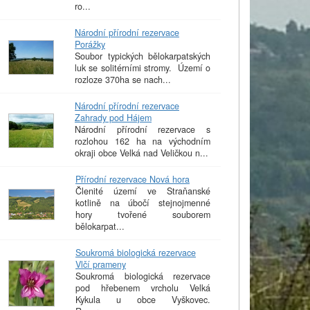
ro...
Národní přírodní rezervace
Porážky
Soubor typických bělokarpatských
luk se solitérními stromy. Území o
rozloze 370ha se nach...
Národní přírodní rezervace
Zahrady pod Hájem
Národní přírodní rezervace s
rozlohou 162 ha na východním
okraji obce Velká nad Veličkou n...
Přírodní rezervace Nová hora
Členité území ve Straňanské
kotlině na úbočí stejnojmenné
hory tvořené souborem
bělokarpat...
Soukromá biologická rezervace
Vlčí prameny
Soukromá biologická rezervace
pod hřebenem vrcholu Velká
Kykula u obce Vyškovec.