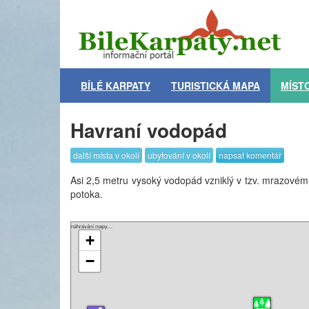
BÍLÉ KARPATY
TURISTICKÁ MAPA
MÍST
Havraní vodopád
další místa v okolí
ubytování v okolí
napsat komentář
Asi 2,5 metru vysoký vodopád vzniklý v tzv. mrazovém
potoka.
náhrávání mapy....
+
−