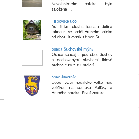
Novolhotského potoka, byla
založena ...
Filipovské údolí
Asi 6 km dlouhá lesnatá dolina
táhnoucí se podél Hrubého potoka
od obce Javorník až pod Ši...
osada Suchovské mlýny
Osada spadající pod obec Suchov
s dochovanými stavbami lidové
architektury z 19. století. ...
obec Javorník
Obec ležící nedaleko velké nad
veličkou na soutoku Veličky a
Hrubého potoka. První zmínka ...