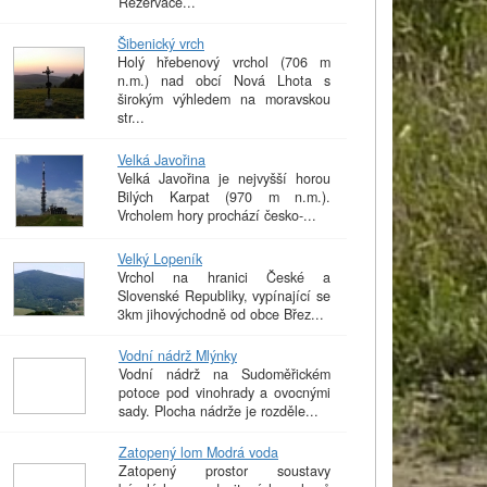
Rezervace...
Šibenický vrch
Holý hřebenový vrchol (706 m
n.m.) nad obcí Nová Lhota s
širokým výhledem na moravskou
str...
Velká Javořina
Velká Javořina je nejvyšší horou
Bilých Karpat (970 m n.m.).
Vrcholem hory prochází česko-...
Velký Lopeník
Vrchol na hranici České a
Slovenské Republiky, vypínající se
3km jihovýchodně od obce Břez...
Vodní nádrž Mlýnky
Vodní nádrž na Sudoměřickém
potoce pod vinohrady a ovocnými
sady. Plocha nádrže je rozděle...
Zatopený lom Modrá voda
Zatopený prostor soustavy