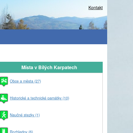
Kontakt
Místa v Bílých Karpatech
Obce a města (27)
Historické a technické památky (10)
Naučné stezky (1)
Rozhledny (6)