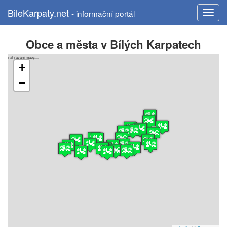
BileKarpaty.net
- informační portál
Obce a města v Bílých Karpatech
náhrávání mapy....
+
−