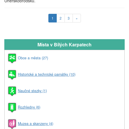
Uherskobrodsku.
1
2
3
»
Místa v Bílých Karpatech
Obce a města (27)
Historické a technické památky (10)
Naučné stezky (1)
Rozhledny (6)
Muzea a skanzeny (4)