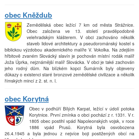
obec Kněždub
Zemědělská obec ležící 7 km od města Strážnice.
Obec založena ve 13. století pravděpodobně
velehradským klášterem. V obci zachováno několik
staveb lidové architektury a pseudorománský kostel s
biblickou výzdobou akademického malíře V. Vokolka. Na zdejším
hřbitově zvaném Slovácký slavín je pochován místní rodák malíř
Joža Úprka, nejznámější malíř Slovácka. V obci je také zachován
jeho rodný dům. Na blízkém kopci Šumárník byly objeveny
důkazy o existenci staré bronzové zemědělské civilizace a několik
římských mincí z 2. st. n. l.
obec Korytná
Obec v podhůří Bílých Karpat, ležící v údolí potoka
Korytnice. První zmínka o obci pochází z r. 1331. V r.
1805 obec postihl vpád Napoleonských vojsk, v roce
1886 vpád Prusů. Korytná byla osvobozena
26.4.1945 a byla jednou z nejvíce boji postižených obcí na