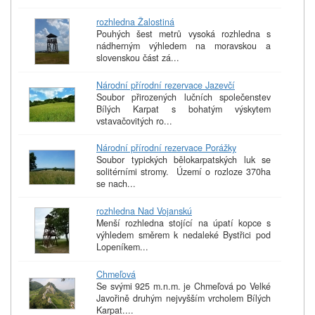
rozhledna Žalostiná
Pouhých šest metrů vysoká rozhledna s
nádherným výhledem na moravskou a
slovenskou část zá...
Národní přírodní rezervace Jazevčí
Soubor přirozených lučních společenstev
Bílých Karpat s bohatým výskytem
vstavačovitých ro...
Národní přírodní rezervace Porážky
Soubor typických bělokarpatských luk se
solitérními stromy. Území o rozloze 370ha
se nach...
rozhledna Nad Vojanskú
Menší rozhledna stojící na úpatí kopce s
výhledem směrem k nedaleké Bystřici pod
Lopeníkem...
Chmeľová
Se svými 925 m.n.m. je Chmeľová po Velké
Javořině druhým nejvyšším vrcholem Bílých
Karpat....