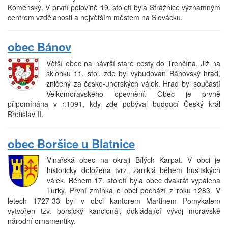
Komenský. V první polovině 19. století byla Strážnice významným
centrem vzdělanosti a největším městem na Slovácku.
obec Bánov
Větší obec na návrší staré cesty do Trenčína. Již na
sklonku 11. stol. zde byl vybudován Bánovský hrad,
zničený za česko-uherských válek. Hrad byl součástí
Velkomoravského opevnění. Obec je prvně
připomínána v r.1091, kdy zde pobýval budoucí Český král
Břetislav II.
obec Boršice u Blatnice
Vinařská obec na okraji Bílých Karpat. V obci je
historicky doložena tvrz, zaniklá během husitských
válek. Během 17. století byla obec dvakrát vypálena
Turky. První zmínka o obci pochází z roku 1283. V
letech 1727-33 byl v obci kantorem Martinem Pomykalem
vytvořen tzv. boršický kancionál, dokládající vývoj moravské
národní ornamentiky.