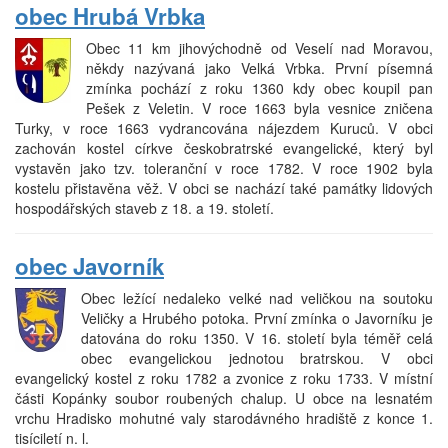
obec Hrubá Vrbka
Obec 11 km jihovýchodně od Veselí nad Moravou,
někdy nazývaná jako Velká Vrbka. První písemná
zmínka pochází z roku 1360 kdy obec koupil pan
Pešek z Veletin. V roce 1663 byla vesnice zničena
Turky, v roce 1663 vydrancována nájezdem Kuruců. V obci
zachován kostel církve českobratrské evangelické, který byl
vystavěn jako tzv. toleranční v roce 1782. V roce 1902 byla
kostelu přistavěna věž. V obci se nachází také památky lidových
hospodářských staveb z 18. a 19. století.
obec Javorník
Obec ležící nedaleko velké nad veličkou na soutoku
Veličky a Hrubého potoka. První zmínka o Javorníku je
datována do roku 1350. V 16. století byla téměř celá
obec evangelickou jednotou bratrskou. V obci
evangelický kostel z roku 1782 a zvonice z roku 1733. V místní
části Kopánky soubor roubených chalup. U obce na lesnatém
vrchu Hradisko mohutné valy starodávného hradiště z konce 1.
tisíciletí n. l.