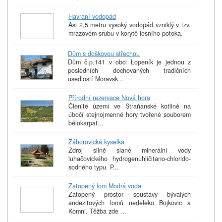
Havraní vodopád
Asi 2,5 metru vysoký vodopád vzniklý v tzv.
mrazovém srubu v korytě lesního potoka.
Dům s doškovou střechou
Dům č.p.141 v obci Lopeník je jednou z
posledních dochovaných tradičních
usedlostí Moravsk...
Přírodní rezervace Nová hora
Členité území ve Straňanské kotlině na
úbočí stejnojmenné hory tvořené souborem
bělokarpat...
Záhorovická kyselka
Zdroj silně slané minerální vody
luhačovického hydrogenuhličitano-chlorido-
sodného typu. P...
Zatopený lom Modrá voda
Zatopený prostor soustavy bývalých
andezitových lomů nedeleko Bojkovic a
Komni. Těžba zde ...