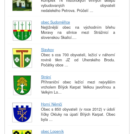
Komplex 14 historických vinných sklepů
vybudovaných obyvateli
nedalekého Petrova. Průčelí ...
obec Sudoměřice
Nejjižnější obec na východním břehu
Moravy na silnice mezi Strážnicí a
slovenskou Skalicí....
Slavkov
Obec s cca 700 obyvateli, ležící v náhorní
rovině 9km JZ od Uherského Brodu.
Počátky obce ...
Strání
Příhraniční obec ležící mezi nejvyšším
vrcholem Bílýck Karpat Velkou javořinou a
Velkým Lo...
Horní Němčí
Obec s 850 obyvateli (v roce 2012) v údolí
říčky Okluky na úpatí Bílých Karpat. Obec
byla ...
obec Lopeník