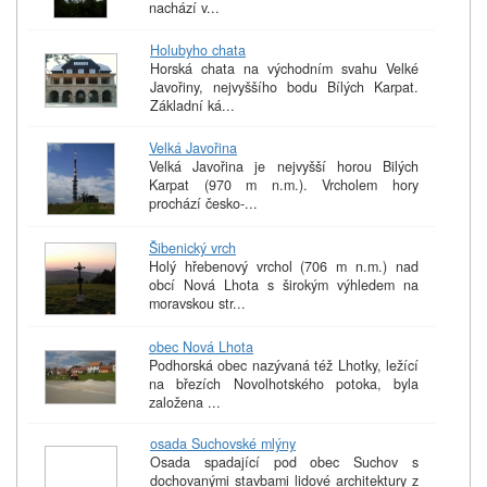
nachází v...
Holubyho chata
Horská chata na východním svahu Velké
Javořiny, nejvyššího bodu Bílých Karpat.
Základní ká...
Velká Javořina
Velká Javořina je nejvyšší horou Bilých
Karpat (970 m n.m.). Vrcholem hory
prochází česko-...
Šibenický vrch
Holý hřebenový vrchol (706 m n.m.) nad
obcí Nová Lhota s širokým výhledem na
moravskou str...
obec Nová Lhota
Podhorská obec nazývaná též Lhotky, ležící
na březích Novolhotského potoka, byla
založena ...
osada Suchovské mlýny
Osada spadající pod obec Suchov s
dochovanými stavbami lidové architektury z