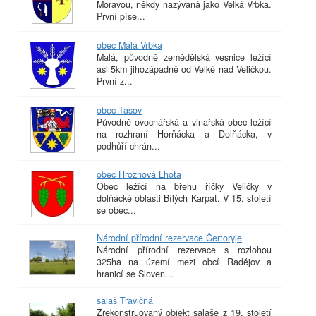
Moravou, někdy nazývaná jako Velká Vrbka.
První píse...
obec Malá Vrbka
Malá, původně zemědělská vesnice ležící
asi 5km jihozápadně od Velké nad Veličkou.
První z...
obec Tasov
Původně ovocnářská a vinařská obec ležící
na rozhraní Horňácka a Dolňácka, v
podhůří chrán...
obec Hroznová Lhota
Obec ležící na břehu říčky Veličky v
dolňácké oblasti Bílých Karpat. V 15. století
se obec...
Národní přírodní rezervace Čertoryje
Národní přírodní rezervace s rozlohou
325ha na území mezi obcí Radějov a
hranicí se Sloven...
salaš Travičná
Zrekonstruovaný objekt salaše z 19. století