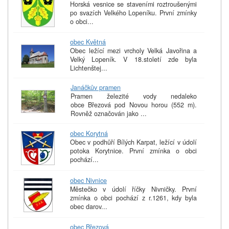
Horská vesnice se staveními roztroušenými
po svazích Velkého Lopeníku. První zmínky
o obci...
obec Květná
Obec ležící mezi vrcholy Velká Javořina a
Velký Lopeník. V 18.století zde byla
Lichtenštej...
Janáčkův pramen
Pramen železité vody nedaleko
obce Březová pod Novou horou (552 m).
Rovněž označován jako ...
obec Korytná
Obec v podhůří Bílých Karpat, ležící v údolí
potoka Korytnice. První zmínka o obci
pochází...
obec Nivnice
Městečko v údolí říčky Nivničky. První
zmínka o obci pochází z r.1261, kdy byla
obec darov...
obec Březová