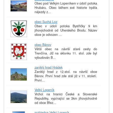
Obec pod Velkým Lopeníkem v údolí potoka
Hrubáru. Obec během své historie trpěla
nájezdy z...
obec Suchá Loz
Obec v údolí potoka Bystřičky 9 km
jihovýchodně od Uherského Brodu. Název
obce je odvozen ...
obec Bánov
Větší obec na návrší staré cesty do
Trenčína. Již na sklonku 11. stol. zde byl
vybudován B...
zaniklý hrad Hrádek
Zaniklý hrad z 12.stol. na návrší obce
Bánov. První hrad zde stál již v 11. století.
První...
Velký Lopeník
Vrchol na hranici České a Slovenské
Republiky, vypínající se 3km jihovýchodně
od obce Břez...
rozhledna Velký Lopeník