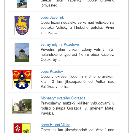
(někdy také "Vápenky", podle blízkého
lomu) ned...
obec Javorník
Obec ležící nedaleko velké nad veličkou na
soutoku Veličky a Hrubého potoka. První
zmínka ...
větrný mlýn v Kuželově
Původní, plně funkční zděný větrný mlýn
holandského typu asi 1km o obce Kuželov.
Objekt by...
obec Kuželov
Obec v okrese Hodonín v Jihomoravském
kraji, 3 km jihozápadně od Velké nad
Veličkou v horň...
Monastýr svatého Gorazda
Pravoslavný mužský klášter vybudovaný v
rodišti biskupa Gorazda, vl. jménem Matěj
Pavlík (...
obec Hrubá Vrbka
Obec 11 km jihovýchodně od Veselí nad