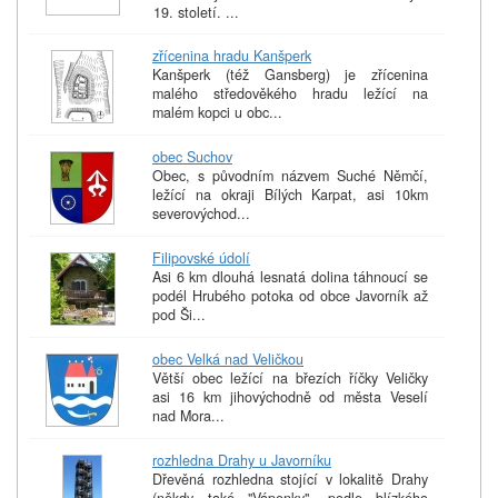
19. století. ...
zřícenina hradu Kanšperk
Kanšperk (též Gansberg) je zřícenina
malého středověkého hradu ležící na
malém kopci u obc...
obec Suchov
Obec, s původním názvem Suché Němčí,
ležící na okraji Bílých Karpat, asi 10km
severovýchod...
Filipovské údolí
Asi 6 km dlouhá lesnatá dolina táhnoucí se
podél Hrubého potoka od obce Javorník až
pod Ši...
obec Velká nad Veličkou
Větší obec ležící na březích říčky Veličky
asi 16 km jihovýchodně od města Veselí
nad Mora...
rozhledna Drahy u Javorníku
Dřevěná rozhledna stojící v lokalitě Drahy