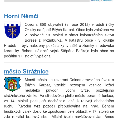
Leaflet
|
©
Seznam.cz
Horní Němčí
Obec s 850 obyvateli (v roce 2012) v údolí říčky
Okluky na úpatí Bílých Karpat. Obec byla založena ve
2. polovině 13. století v rámci kolonizačních aktivit
Boreše z Rýzmburka. V katastru obce - v lokalitě
Hrádek - byly nalezeny pozůstatky tvrziště a zlomky středověké
keramiky. Behem nájezdů vojsk Štěpána Bočkaje byla obec na
počátku 17. století vypálena.
město Strážnice
Menší město na rozhraní Dolnomoravského úvalu a
Bílých Karpat, vzniklé rozvojem vesnice ležící
nedaleko původní vodní tvrze, pozdějšího
strážnického zámku. Ve středověku plnilo město obranné funkce,
ve 14. století postupně docházelo také k rozvoji obchodního
ruchu. Původní tvrz později přebudována na hrad. Během
husitských válek došlo ke zpustošení celé oblasti, v 17. století se
zde rozvíjel bratrský sbor. Místní školu navštěvoval Jan Ámos