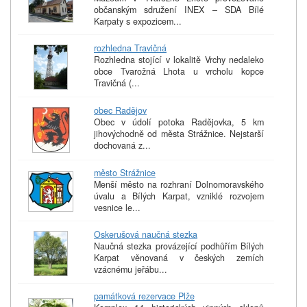
občanským sdružení INEX – SDA Bílé
Karpaty s expozicem...
rozhledna Travičná
Rozhledna stojící v lokalitě Vrchy nedaleko
obce Tvarožná Lhota u vrcholu kopce
Travičná (...
obec Radějov
Obec v údolí potoka Radějovka, 5 km
jihovýchodně od města Strážnice. Nejstarší
dochovaná z...
město Strážnice
Menší město na rozhraní Dolnomoravského
úvalu a Bílých Karpat, vzniklé rozvojem
vesnice le...
Oskerušová naučná stezka
Naučná stezka provázející podhůřím Bílých
Karpat věnovaná v českých zemích
vzácnému jeřábu...
památková rezervace Plže