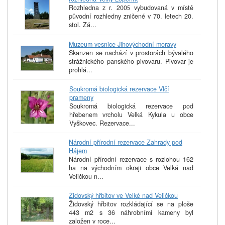
Rozhledna z r. 2005 vybudovaná v místě
původní rozhledny zničené v 70. letech 20.
stol. Zá...
Muzeum vesnice Jihovýchodní moravy
Skanzen se nachází v prostorách bývalého
strážnického panského pivovaru. Pivovar je
prohlá...
Soukromá biologická rezervace Vlčí
prameny
Soukromá biologická rezervace pod
hřebenem vrcholu Velká Kykula u obce
Vyškovec. Rezervace...
Národní přírodní rezervace Zahrady pod
Hájem
Národní přírodní rezervace s rozlohou 162
ha na východním okraji obce Velká nad
Veličkou n...
Židovský hřbitov ve Velké nad Veličkou
Židovský hřbitov rozkládající se na ploše
443 m2 s 36 náhrobními kameny byl
založen v roce...