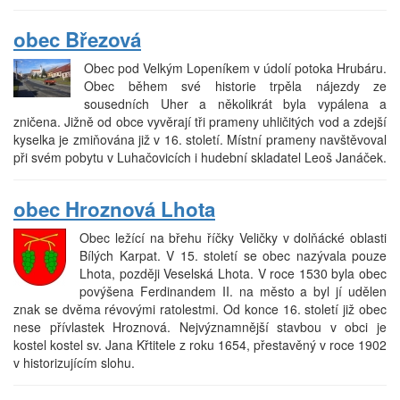
obec Březová
Obec pod Velkým Lopeníkem v údolí potoka Hrubáru.
Obec během své historie trpěla nájezdy ze
sousedních Uher a několikrát byla vypálena a
zničena. Jižně od obce vyvěrají tři prameny uhličitých vod a zdejší
kyselka je zmiňována již v 16. století. Místní prameny navštěvoval
při svém pobytu v Luhačovicích i hudební skladatel Leoš Janáček.
obec Hroznová Lhota
Obec ležící na břehu říčky Veličky v dolňácké oblasti
Bílých Karpat. V 15. století se obec nazývala pouze
Lhota, později Veselská Lhota. V roce 1530 byla obec
povýšena Ferdinandem II. na město a byl jí udělen
znak se dvěma révovými ratolestmi. Od konce 16. století již obec
nese přívlastek Hroznová. Nejvýznamnější stavbou v obci je
kostel kostel sv. Jana Křtitele z roku 1654, přestavěný v roce 1902
v historizujícím slohu.