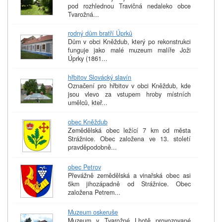
pod rozhlednou Travičná nedaleko obce
Tvarožná...
rodný dům bratří Úprků
Dům v obci Kněždub, který po rekonstrukci
funguje jako malé muzeum malíře Joži
Úprky (1861...
hřbitov Slovácký slavín
Označení pro hřbitov v obci Kněždub, kde
jsou vlevo za vstupem hroby místních
umělců, kteř...
obec Kněždub
Zemědělská obec ležící 7 km od města
Strážnice. Obec založena ve 13. století
pravděpodobně...
obec Petrov
Převážně zemědělská a vinařská obec asi
5km jihozápadně od Strážnice. Obec
založena Petrem...
Muzeum oskeruše
Muzeum v Tvarožné Lhotě provozované