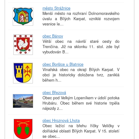
město Strážnice
Menší město na rozhraní Dolnomoravského
úvalu a Bílých Karpat, vzniklé rozvojem
vesnice le...
obec Bánov
Větší obec na návrší staré cesty do
Trenčína. Již na sklonku 11. stol. zde byl
vybudován B...
obec Boršice u Blatnice
Vinařská obec na okraji Bílých Karpat. V
obci je historicky doložena tvrz, zaniklá
během h...
obec Březová
Obec pod Velkým Lopeníkem v údolí potoka
Hrubáru. Obec během své historie trpěla
nájezdy z...
obec Hroznová Lhota
Obec ležící na břehu říčky Veličky v
dolňácké oblasti Bílých Karpat. V 15. století
se obec...