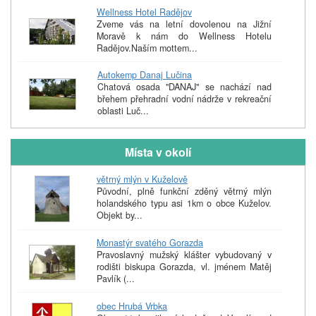
Wellness Hotel Radějov
Zveme vás na letní dovolenou na Jižní
Moravě k nám do Wellness Hotelu
Radějov.Naším mottem...
Autokemp Danaj Lučina
Chatová osada "DANAJ" se nachází nad
břehem přehradní vodní nádrže v rekreační
oblasti Luč...
Místa v okolí
větrný mlýn v Kuželově
Původní, plně funkční zděný větrný mlýn
holandského typu asi 1km o obce Kuželov.
Objekt by...
Monastýr svatého Gorazda
Pravoslavný mužský klášter vybudovaný v
rodišti biskupa Gorazda, vl. jménem Matěj
Pavlík (...
obec Hrubá Vrbka