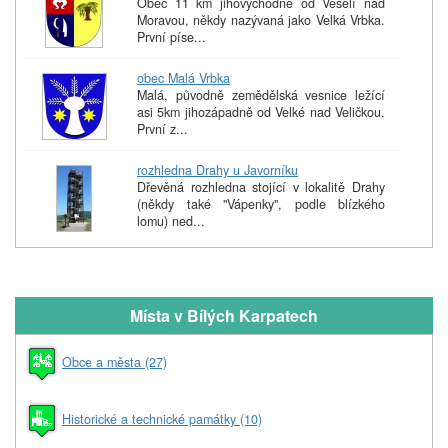
Obec 11 km jihovýchodně od Veselí nad
Moravou, někdy nazývaná jako Velká Vrbka.
První píse...
obec Malá Vrbka
Malá, původně zemědělská vesnice ležící
asi 5km jihozápadně od Velké nad Veličkou.
První z...
rozhledna Drahy u Javorníku
Dřevěná rozhledna stojící v lokalitě Drahy
(někdy také "Vápenky", podle blízkého
lomu) ned...
Místa v Bílých Karpatech
Obce a města (27)
Historické a technické památky (10)