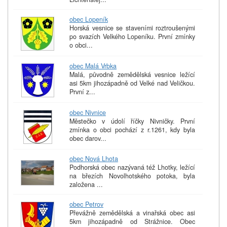
obec Lopeník
Horská vesnice se staveními roztroušenými
po svazích Velkého Lopeníku. První zmínky
o obci...
obec Malá Vrbka
Malá, původně zemědělská vesnice ležící
asi 5km jihozápadně od Velké nad Veličkou.
První z...
obec Nivnice
Městečko v údolí říčky Nivničky. První
zmínka o obci pochází z r.1261, kdy byla
obec darov...
obec Nová Lhota
Podhorská obec nazývaná též Lhotky, ležící
na březích Novolhotského potoka, byla
založena ...
obec Petrov
Převážně zemědělská a vinařská obec asi
5km jihozápadně od Strážnice. Obec