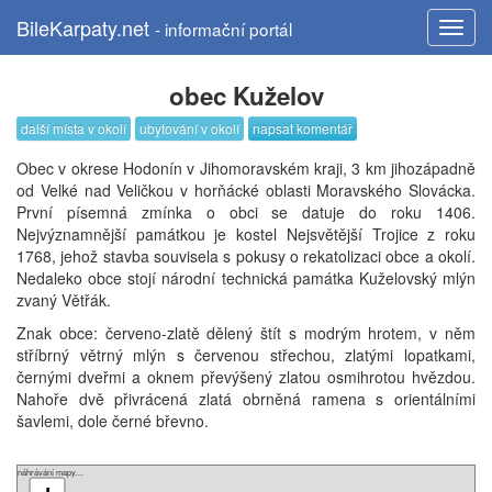
BileKarpaty.net
- informační portál
obec Kuželov
další místa v okolí
ubytování v okolí
napsat komentář
Obec v okrese Hodonín v Jihomoravském kraji, 3 km jihozápadně
od Velké nad Veličkou v horňácké oblasti Moravského Slovácka.
První písemná zmínka o obci se datuje do roku 1406.
Nejvýznamnější památkou je kostel Nejsvětější Trojice z roku
1768, jehož stavba souvisela s pokusy o rekatolizaci obce a okolí.
Nedaleko obce stojí národní technická památka Kuželovský mlýn
zvaný Větřák.
Znak obce: červeno-zlatě dělený štít s modrým hrotem, v něm
stříbrný větrný mlýn s červenou střechou, zlatými lopatkami,
černými dveřmi a oknem převýšený zlatou osmihrotou hvězdou.
Nahoře dvě přivrácená zlatá obrněná ramena s orientálními
šavlemi, dole černé břevno.
náhrávání mapy....