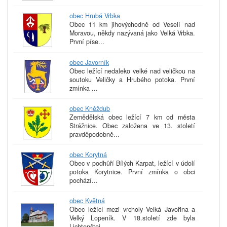
obec Hrubá Vrbka
Obec 11 km jihovýchodně od Veselí nad
Moravou, někdy nazývaná jako Velká Vrbka.
První píse...
obec Javorník
Obec ležící nedaleko velké nad veličkou na
soutoku Veličky a Hrubého potoka. První
zmínka ...
obec Kněždub
Zemědělská obec ležící 7 km od města
Strážnice. Obec založena ve 13. století
pravděpodobně...
obec Korytná
Obec v podhůří Bílých Karpat, ležící v údolí
potoka Korytnice. První zmínka o obci
pochází...
obec Květná
Obec ležící mezi vrcholy Velká Javořina a
Velký Lopeník. V 18.století zde byla
Lichtenštej...