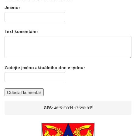
Jméno:
Text komentáře:
Zadejte jméno aktuálního dne v týdnu:
Odeslat komentář
GPS:
48°51'33''N 17°29'19''E