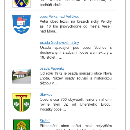
podhůří chrán...
obec Velká nad Veličkou
Větší obec ležící na březích říčky Veličky
asi 16 km jihovýchodně od města Veselí
nad Mora...
osada Suchovské mlýny
Osada spadající pod obec Suchov s
dochovanými stavbami lidové architektury z
19. století. ...
osada Vápenky
Od roku 1972 je osada součástí obce Nová
Lhota. Název osady souvisí s historickou
těžbou v...
Slavkov
Obec s cca 700 obyvateli, ležící v náhorní
rovině 9km JZ od Uherského Brodu.
Počátky obce ...
Strání
Příhraniční obec ležící mezi nejvyšším