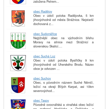
založena Petrem...
obec Radějov
Obec v údolí potoka Radějovka, 5 km
jihovýchodně od města Strážnice. Nejstarší
dochovaná z...
obec Sudoměřice
Nejjižnější obec na východním břehu
Moravy na silnice mezi Strážnicí a
slovenskou Skalicí....
obec Suchá Loz
Obec v údolí potoka Bystřičky 9 km
jihovýchodně od Uherského Brodu. Název
obce je odvozen ...
obec Suchov
Obec, s původním názvem Suché Němčí,
ležící na okraji Bílých Karpat, asi 10km
severovýchod...
obec Tasov
Původně ovocnářská a vinařská obec ležící
na rozhraní Horňácka a Dolňácka, v