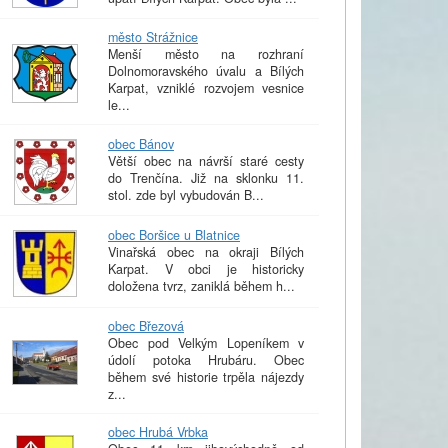
město Strážnice
Menší město na rozhraní
Dolnomoravského úvalu a Bílých
Karpat, vzniklé rozvojem vesnice
le...
obec Bánov
Větší obec na návrší staré cesty
do Trenčína. Již na sklonku 11.
stol. zde byl vybudován B...
obec Boršice u Blatnice
Vinařská obec na okraji Bílých
Karpat. V obci je historicky
doložena tvrz, zaniklá během h...
obec Březová
Obec pod Velkým Lopeníkem v
údolí potoka Hrubáru. Obec
během své historie trpěla nájezdy
z...
obec Hrubá Vrbka