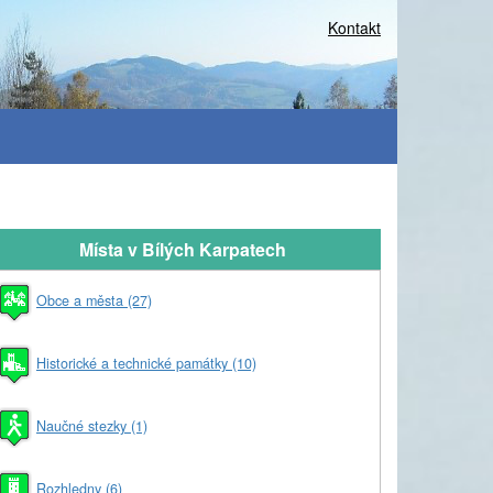
Kontakt
Místa v Bílých Karpatech
Obce a města (27)
Historické a technické památky (10)
Naučné stezky (1)
Rozhledny (6)