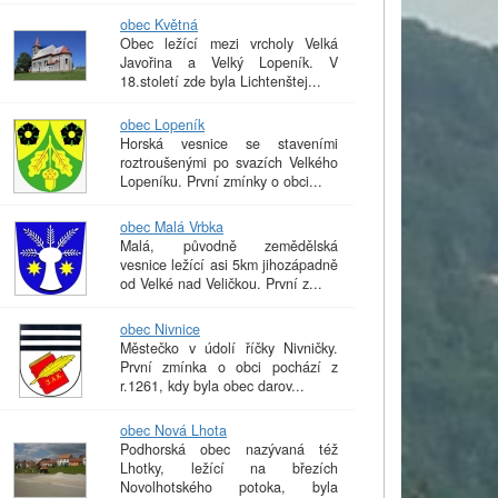
obec Květná
Obec ležící mezi vrcholy Velká
Javořina a Velký Lopeník. V
18.století zde byla Lichtenštej...
obec Lopeník
Horská vesnice se staveními
roztroušenými po svazích Velkého
Lopeníku. První zmínky o obci...
obec Malá Vrbka
Malá, původně zemědělská
vesnice ležící asi 5km jihozápadně
od Velké nad Veličkou. První z...
obec Nivnice
Městečko v údolí říčky Nivničky.
První zmínka o obci pochází z
r.1261, kdy byla obec darov...
obec Nová Lhota
Podhorská obec nazývaná též
Lhotky, ležící na březích
Novolhotského potoka, byla