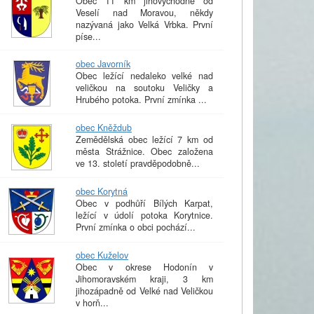
Obec 11 km jihovýchodně od
Veselí nad Moravou, někdy
nazývaná jako Velká Vrbka. První
píse...
obec Javorník
Obec ležící nedaleko velké nad
veličkou na soutoku Veličky a
Hrubého potoka. První zmínka ...
obec Kněždub
Zemědělská obec ležící 7 km od
města Strážnice. Obec založena
ve 13. století pravděpodobně...
obec Korytná
Obec v podhůří Bílých Karpat,
ležící v údolí potoka Korytnice.
První zmínka o obci pochází...
obec Kuželov
Obec v okrese Hodonín v
Jihomoravském kraji, 3 km
jihozápadně od Velké nad Veličkou
v horň...