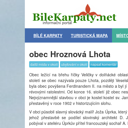
BÍLÉ KARPATY
TURISTICKÁ MAPA
MÍST
obec Hroznová Lhota
další místa v okolí
ubytování v okolí
napsat komentář
Obec ležící na břehu říčky Veličky v dolňácké oblast
století se obec nazývala pouze Lhota, později Vesel
byla obec povýšena Ferdinandem II. na město a byl j
révovými ratolestmi. Od konce 16. století již obec ne
Nejvýznamnější stavbou v obci je kostel kostel sv. Jan
přestavěný v roce 1902 v historizujícím slohu.
V obci působil slavný slovácký malíř Joža Úprka, který 
jehož přestavbě se podílel slovinský architekt D. 
pobýval v ateliéru Úprkův přítel francouzský sochař A.