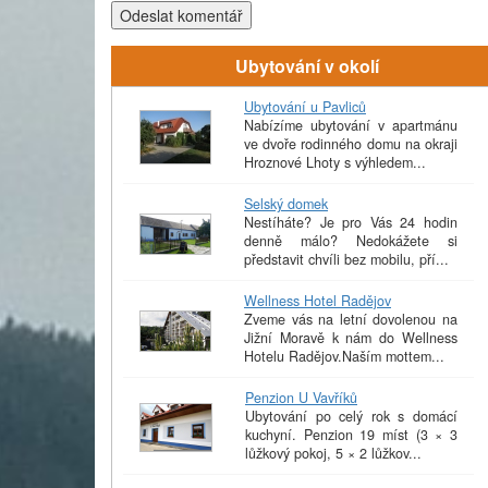
Odeslat komentář
Ubytování v okolí
Ubytování u Pavliců
Nabízíme ubytování v apartmánu
ve dvoře rodinného domu na okraji
Hroznové Lhoty s výhledem...
Selský domek
Nestíháte? Je pro Vás 24 hodin
denně málo? Nedokážete si
představit chvíli bez mobilu, pří...
Wellness Hotel Radějov
Zveme vás na letní dovolenou na
Jižní Moravě k nám do Wellness
Hotelu Radějov.Naším mottem...
Penzion U Vavříků
Ubytování po celý rok s domácí
kuchyní. Penzion 19 míst (3 × 3
lůžkový pokoj, 5 × 2 lůžkov...