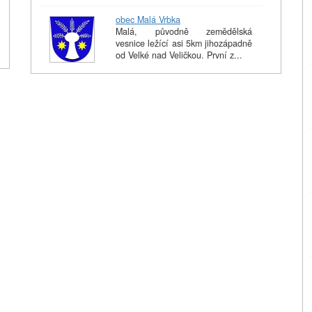
obec Malá Vrbka
Malá, původně zemědělská
vesnice ležící asi 5km jihozápadně
od Velké nad Veličkou. První z...