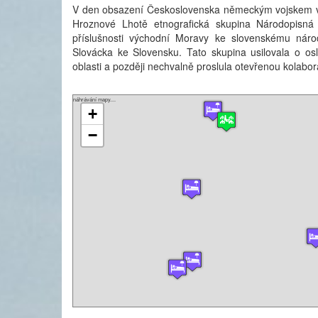
V den obsazení Československa německým vojskem v 
Hroznové Lhotě etnografická skupina Národopisná
příslušnosti východní Moravy ke slovenskému náro
Slovácka ke Slovensku. Tato skupina usilovala o os
oblasti a později nechvalně proslula otevřenou kolabor
náhrávání mapy....
+
−