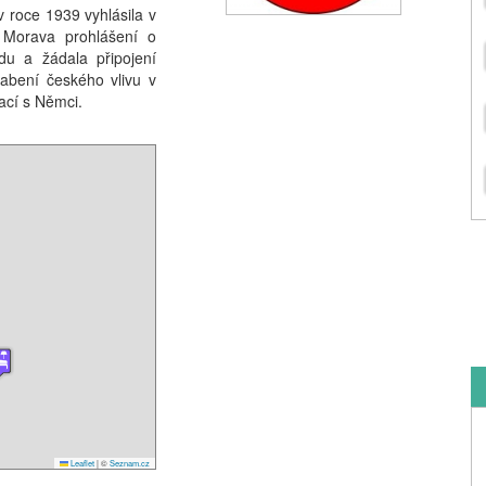
roce 1939 vyhlásila v
 Morava prohlášení o
du a žádala připojení
labení českého vlivu v
ací s Němci.
Leaflet
|
©
Seznam.cz