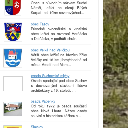
Obec, s původním názvem Suché
Němčí, ležící na okraji Bílých
Karpat, asi 10km severovýchod...
obec Tasov
Původně ovocnářská a vinařská
obec ležící na rozhraní Horňácka
a Dolňácka, v podhůří chrán...
obec Velká nad Veličkou
Větší obec ležící na březích říčky
Veličky asi 16 km jihovýchodně od
města Veselí nad Mora...
osada Suchovské mlýny
Osada spadající pod obec Suchov
s dochovanými stavbami lidové
architektury z 19. století. ...
osada Vápenky
Od roku 1972 je osada součástí
obce Nová Lhota. Název osady
souvisí s historickou těžbou v...
Slavkov