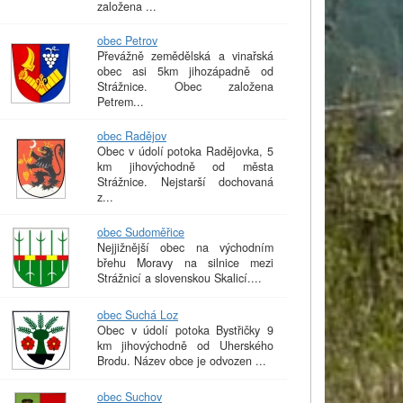
založena ...
obec Petrov
Převážně zemědělská a vinařská
obec asi 5km jihozápadně od
Strážnice. Obec založena
Petrem...
obec Radějov
Obec v údolí potoka Radějovka, 5
km jihovýchodně od města
Strážnice. Nejstarší dochovaná
z...
obec Sudoměřice
Nejjižnější obec na východním
břehu Moravy na silnice mezi
Strážnicí a slovenskou Skalicí....
obec Suchá Loz
Obec v údolí potoka Bystřičky 9
km jihovýchodně od Uherského
Brodu. Název obce je odvozen ...
obec Suchov