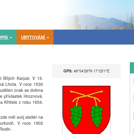
OPIS
UBYTOVÁNÍ
GPS:
48°54'26''N 17°25'1''E
i Bílých Karpat. V 15.
ská Lhota. V roce 1530
í udělen znak se dvěma
se přívlastek Hroznová.
a Křtitele z roku 1654,
zde měl svůj ateliér na
Jurkovič. V roce 1902
 Rodin.