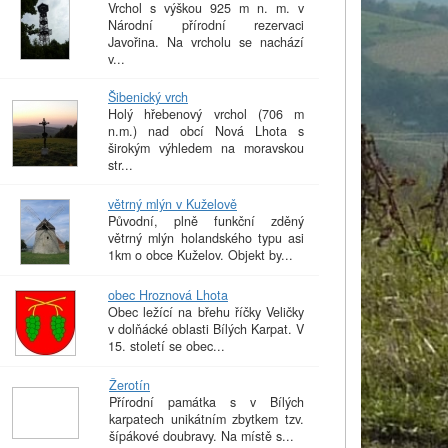
Vrchol s výškou 925 m n. m. v
Národní přírodní rezervaci
Javořina. Na vrcholu se nachází
v...
Šibenický vrch
Holý hřebenový vrchol (706 m
n.m.) nad obcí Nová Lhota s
širokým výhledem na moravskou
str...
větrný mlýn v Kuželově
Původní, plně funkční zděný
větrný mlýn holandského typu asi
1km o obce Kuželov. Objekt by...
obec Hroznová Lhota
Obec ležící na břehu říčky Veličky
v dolňácké oblasti Bílých Karpat. V
15. století se obec...
Žerotín
Přírodní památka s v Bílých
karpatech unikátním zbytkem tzv.
šípákové doubravy. Na místě s...