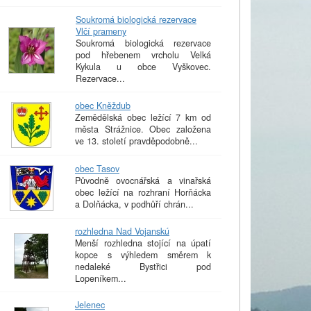
Soukromá biologická rezervace
Vlčí prameny
Soukromá biologická rezervace
pod hřebenem vrcholu Velká
Kykula u obce Vyškovec.
Rezervace...
obec Kněždub
Zemědělská obec ležící 7 km od
města Strážnice. Obec založena
ve 13. století pravděpodobně...
obec Tasov
Původně ovocnářská a vinařská
obec ležící na rozhraní Horňácka
a Dolňácka, v podhůří chrán...
rozhledna Nad Vojanskú
Menší rozhledna stojící na úpatí
kopce s výhledem směrem k
nedaleké Bystřici pod
Lopeníkem...
Jelenec