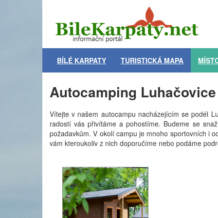
BÍLÉ KARPATY
TURISTICKÁ MAPA
MÍST
Autocamping Luhačovice
Vítejte v našem autocampu nacházejícím se podél Lu
radostí vás přivítáme a pohostíme. Budeme se snaž
požadavkům. V okolí campu je mnoho sportovních i odd
vám kteroukoliv z nich doporučíme nebo podáme podr