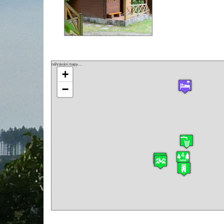
náhrávání mapy....
+
−