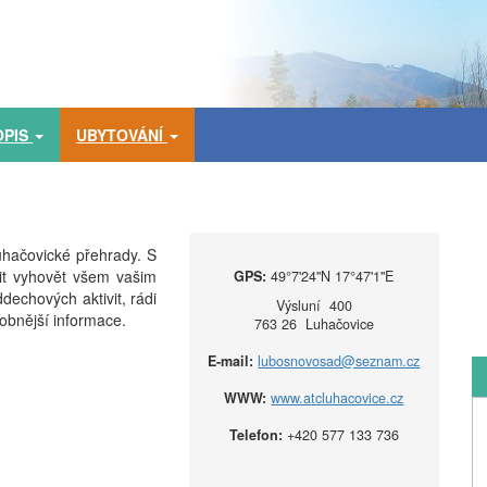
OPIS
UBYTOVÁNÍ
hačovické přehrady. S
it vyhovět všem vašim
GPS:
49°7'24''N 17°47'1''E
echových aktivit, rádi
Výsluní 400
obnější informace.
763 26 Luhačovice
E-mail:
lubosnovosad@seznam.cz
WWW:
www.atcluhacovice.cz
Telefon:
+420 577 133 736