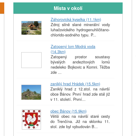
Místa v okolí
Záhorovická kyselka (11.1km)
Zdroj silně slané minerální vody
luhačovického hydrogenuhličitano-
chlorido-sodného typu. P...
Zatopený lom Modrá voda
(14.3km)
Zatopený prostor soustavy
bývalých andezitových lomů
nedeleko Bojkovic a Komni. Těžba
zde ...
zaniklý hrad Hrádek (15.5km)
Zaniklý hrad z 12.stol. na návrší
obce Bánov. První hrad zde stál již
v 11. století. První...
obec Bánov (15.9km)
Větší obec na návrší staré cesty
do Trenčína. Již na sklonku 11.
stol. zde byl vybudován B...