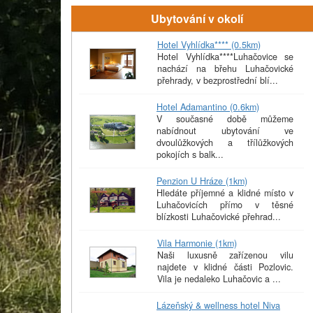
Ubytování v okolí
Hotel Vyhlídka**** (0.5km)
Hotel Vyhlídka****Luhačovice se
nachází na břehu Luhačovické
přehrady, v bezprostřední blí...
Hotel Adamantino (0.6km)
V současné době můžeme
nabídnout ubytování ve
dvoulůžkových a třílůžkových
pokojích s balk...
Penzion U Hráze (1km)
Hledáte příjemné a klidné místo v
Luhačovicích přímo v těsné
blízkosti Luhačovické přehrad...
Vila Harmonie (1km)
Naši luxusně zařízenou vilu
najdete v klidné části Pozlovic.
Vila je nedaleko Luhačovic a ...
Lázeňský & wellness hotel Niva