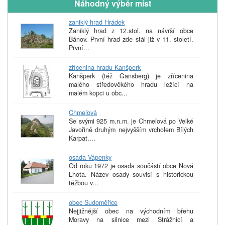
Náhodný výběr míst
zaniklý hrad Hrádek
Zaniklý hrad z 12.stol. na návrší obce
Bánov. První hrad zde stál již v 11. století.
První...
zřícenina hradu Kanšperk
Kanšperk (též Gansberg) je zřícenina
malého středověkého hradu ležící na
malém kopci u obc...
Chmeľová
Se svými 925 m.n.m. je Chmeľová po Velké
Javořině druhým nejvyšším vrcholem Bílých
Karpat....
osada Vápenky
Od roku 1972 je osada součástí obce Nová
Lhota. Název osady souvisí s historickou
těžbou v...
obec Sudoměřice
Nejjižnější obec na východním břehu
Moravy na silnice mezi Strážnicí a