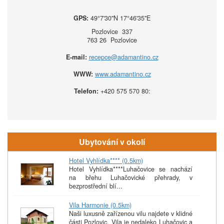
GPS:
49°7'30''N 17°46'35''E
Pozlovice 337
763 26 Pozlovice
E-mail:
recepce@adamantino.cz
WWW:
www.adamantino.cz
Telefon:
+420 575 570 80:
Ubytování v okolí
Hotel Vyhlídka**** (0.5km)
Hotel Vyhlídka****Luhačovice se nachází
na břehu Luhačovické přehrady, v
bezprostřední blí...
Vila Harmonie (0.5km)
Naši luxusně zařízenou vilu najdete v klidné
části Pozlovic. Vila je nedaleko Luhačovic a