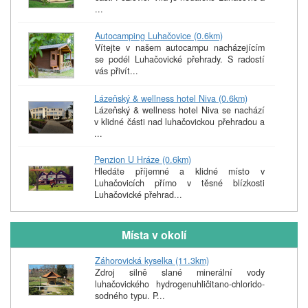
...
Autocamping Luhačovice (0.6km)
Vítejte v našem autocampu nacházejícím
se podél Luhačovické přehrady. S radostí
vás přivít...
Lázeňský & wellness hotel Niva (0.6km)
Lázeňský & wellness hotel Niva se nachází
v klidné části nad luhačovickou přehradou a
...
Penzion U Hráze (0.6km)
Hledáte příjemné a klidné místo v
Luhačovicích přímo v těsné blízkosti
Luhačovické přehrad...
Místa v okolí
Záhorovická kyselka (11.3km)
Zdroj silně slané minerální vody
luhačovického hydrogenuhličitano-chlorido-
sodného typu. P...