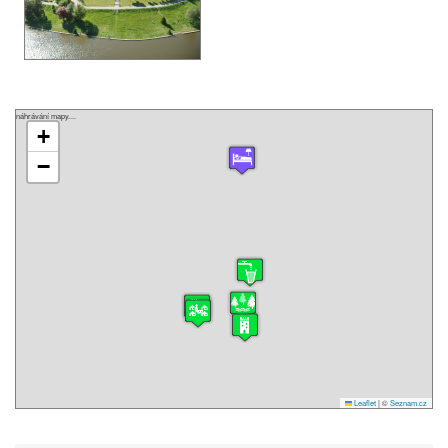
náhrávání mapy....
+
−
Leaflet
|
©
Seznam.cz