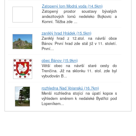
Zatopený lom Modrá voda (14.5km)
Zatopený prostor soustavy bývalých
andezitových lomů nedeleko Bojkovic a
Komni. Těžba zde ...
zaniklý hrad Hrádek (15.5km)
Zaniklý hrad z 12.stol. na návrší obce
Bánov. První hrad zde stál již v 11. století.
První...
obec Bánov (15.9km)
Větší obec na návrší staré cesty do
Trenčína. Již na sklonku 11. stol. zde byl
vybudován B...
rozhledna Nad Vojanskú (16.7km)
Menší rozhledna stojící na úpatí kopce s
výhledem směrem k nedaleké Bystřici pod
Lopeníkem...