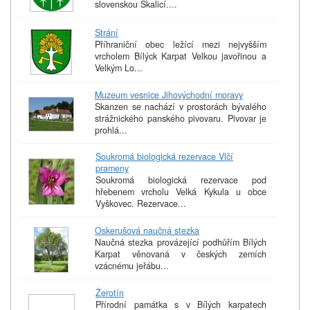
slovenskou Skalicí....
Strání
Příhraniční obec ležící mezi nejvyšším
vrcholem Bílýck Karpat Velkou javořinou a
Velkým Lo...
Muzeum vesnice Jihovýchodní moravy
Skanzen se nachází v prostorách bývalého
strážnického panského pivovaru. Pivovar je
prohlá...
Soukromá biologická rezervace Vlčí
prameny
Soukromá biologická rezervace pod
hřebenem vrcholu Velká Kykula u obce
Vyškovec. Rezervace...
Oskerušová naučná stezka
Naučná stezka provázející podhůřím Bílých
Karpat věnovaná v českých zemích
vzácnému jeřábu...
Žerotín
Přírodní památka s v Bílých karpatech