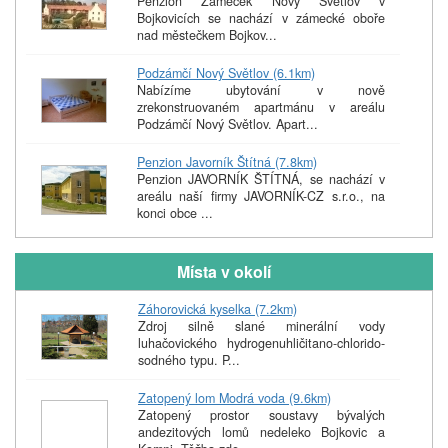
Penzion Zámeček Nový Světlov v
Bojkovicích se nachází v zámecké oboře
nad městečkem Bojkov...
Podzámčí Nový Světlov (6.1km)
Nabízíme ubytování v nově
zrekonstruovaném apartmánu v areálu
Podzámčí Nový Světlov. Apart...
Penzion Javorník Štítná (7.8km)
Penzion JAVORNÍK ŠTÍTNÁ, se nachází v
areálu naší firmy JAVORNÍK-CZ s.r.o., na
konci obce ...
Místa v okolí
Záhorovická kyselka (7.2km)
Zdroj silně slané minerální vody
luhačovického hydrogenuhličitano-chlorido-
sodného typu. P...
Zatopený lom Modrá voda (9.6km)
Zatopený prostor soustavy bývalých
andezitových lomů nedeleko Bojkovic a