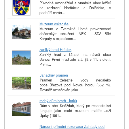
Původně ovocnářská a vinařská obec ležící
na rozhraní Horňácka a Dolňácka, v
podhůří chrán...
Muzeum oskeruše
Muzeum v Tvarožné Lhotě provozované
občanským sdružení INEX – SDA Bílé
Karpaty s expozicem...
zaniklý hrad Hrádek
Zaniklý hrad z 12.stol. na návrší obce
Bánov. První hrad zde stál již v 11. století.
První...
Janáčkův pramen
Pramen železité vody nedaleko
obce Březová pod Novou horou (552 m).
Rovněž označován jako ...
rodný dům bratří Úprků
Dům v obci Kněždub, který po rekonstrukci
funguje jako malé muzeum malíře Joži
Úprky (1861...
Národní přírodní rezervace Zahrady pod