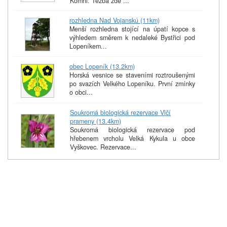
Komni. Těžba zde ...
rozhledna Nad Vojanskú (11km)
Menší rozhledna stojící na úpatí kopce s
výhledem směrem k nedaleké Bystřici pod
Lopeníkem...
obec Lopeník (13.2km)
Horská vesnice se staveními roztroušenými
po svazích Velkého Lopeníku. První zmínky
o obci...
Soukromá biologická rezervace Vlčí
prameny (13.4km)
Soukromá biologická rezervace pod
hřebenem vrcholu Velká Kykula u obce
Vyškovec. Rezervace...