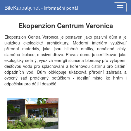
BileKarpaty.net
- informační portál
Ekopenzion Centrum Veronica
Ekopenzion Centra Veronica je postaven jako pasivní dům a je
ukázkou ekologické architektury. Moderní interiéry využívají
přírodní materiály, jako jsou hliněné omítky, nepálené cihly,
slaměná izolace, masivní dřevo. Provoz domu je certifikován jako
ekologicky šetrný, využívá energii slunce a biomasy pro vytápění,
dešťovou vodu pro splachování a kořenovou čistírnu pro čištění
odpadních vod. Dům obklopuje ukázková přírodní zahrada a
ovocný sad protékaný potůčkem - ideální místo ke hrám i
odpočinku pro děti i dospělé.