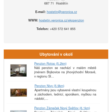
687 71 Hostětín
E-mail:
hostetin@veronica.cz
WWW:
hostetin.veronica.cz/ekopenzion
Telefon:
+420 572 641 855
Ubytování v okolí
Penzion Rotop (5.2km)
Náš penzion se nachází v malém městě
jménem Bojkovice na jihovýchodní Moravě,
v regionu Sl...
Penzion Nivy (5.9km)
Apartmány jsou vybavené vlastní koupelnou
a záchodem, lednicí, sporákem, myčkou na
nádobí,...
Penzion Zámeček Nový Světlov (6.1km)