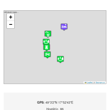
náhrávání mapy....
+
−
Leaflet
|
©
Seznam.cz
GPS:
49°3'2''N 17°52'43''E
Hostětín 86