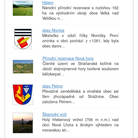
Hájem
Národní přírodní rezervace s rozlohou 162
ha na východním okraji obce Velká nad
Veličkou n...
obec Nivnice
Městečko v údolí říčky Nivničky. První
zmínka o obci pochází z r.1261, kdy byla
obec darov...
Přírodní rezervace Nová hora
Členité území ve Straňanské kotlině na
úbočí stejnojmenné hory tvořené souborem
bělokarpat...
obec Petrov
Převážně zemědělská a vinařská obec asi
5km jihozápadně od Strážnice. Obec
založena Petrem...
Šibenický vrch
Holý hřebenový vrchol (706 m n.m.) nad
obcí Nová Lhota s širokým výhledem na
moravskou str...