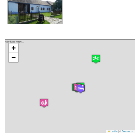
náhrávání mapy....
+
−
Leaflet
|
©
Seznam.cz