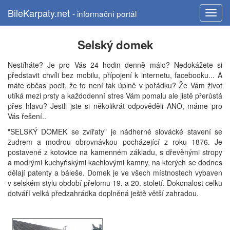
BileKarpaty.net
- informační portál
Selský domek
Nestíháte? Je pro Vás 24 hodin denně málo? Nedokážete si
představit chvíli bez mobilu, přípojení k internetu, facebooku... A
máte občas pocit, že to není tak úplně v pořádku? Že Vám život
utíká mezi prsty a každodenní stres Vám pomalu ale jistě přerůstá
přes hlavu? Jestli jste si několikrát odpověděli ANO, máme pro
Vás řešení..
"SELSKÝ DOMEK se zvířaty" je nádherné slovácké stavení se
žudrem a modrou obrovnávkou pocházející z roku 1876. Je
postavené z kotovice na kamenném základu, s dřevěnými stropy
a modrými kuchyňskými kachlovými kamny, na kterých se dodnes
dělají patenty a báleše. Domek je ve všech místnostech vybaven
v selském stylu období přelomu 19. a 20. století. Dokonalost celku
dotváří velká předzahrádka doplněná ještě větší zahradou.