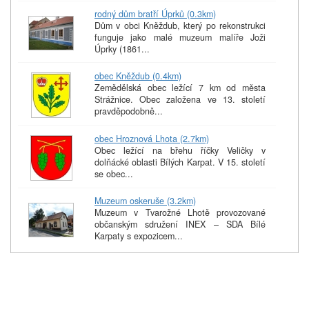
rodný dům bratří Úprků (0.3km)
Dům v obci Kněždub, který po rekonstrukci
funguje jako malé muzeum malíře Joži
Úprky (1861...
obec Kněždub (0.4km)
Zemědělská obec ležící 7 km od města
Strážnice. Obec založena ve 13. století
pravděpodobně...
obec Hroznová Lhota (2.7km)
Obec ležící na břehu říčky Veličky v
dolňácké oblasti Bílých Karpat. V 15. století
se obec...
Muzeum oskeruše (3.2km)
Muzeum v Tvarožné Lhotě provozované
občanským sdružení INEX – SDA Bílé
Karpaty s expozicem...