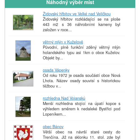
Náhodný výběr míst
Židovský hřbitov ve Velké nad Veličkou
Židovský hřbitov rozkládající se na ploše
443 m2 s 36 náhrobními kameny byl
založen v roce...
větrný mlýn v Kuželově
Původní, plně funkční zděný větrný mlýn
holandského typu asi 1km o obce Kuželov.
Objekt by...
osada Vápenky
Od roku 1972 je osada součástí obce Nová
Lhota. Název osady souvisí s historickou
těžbou v...
rozhledna Nad Vojanskú
Menší rozhledna stojící na úpatí kopce s
výhledem směrem k nedaleké Bystřici pod
Lopeníkem...
obec Bánov
Větší obec na návrší staré cesty do
Trenčína. Již na sklonku 11. stol. zde byl