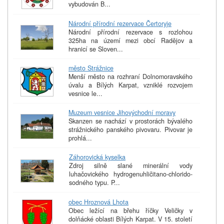
vybudován B...
Národní přírodní rezervace Čertoryje
Národní přírodní rezervace s rozlohou
325ha na území mezi obcí Radějov a
hranicí se Sloven...
město Strážnice
Menší město na rozhraní Dolnomoravského
úvalu a Bílých Karpat, vzniklé rozvojem
vesnice le...
Muzeum vesnice Jihovýchodní moravy
Skanzen se nachází v prostorách bývalého
strážnického panského pivovaru. Pivovar je
prohlá...
Záhorovická kyselka
Zdroj silně slané minerální vody
luhačovického hydrogenuhličitano-chlorido-
sodného typu. P...
obec Hroznová Lhota
Obec ležící na břehu říčky Veličky v
dolňácké oblasti Bílých Karpat. V 15. století