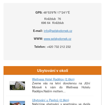
GPS:
48°53'9''N 17°24'1''E
Kněždub 76
696 64 Kněždub
E-mail:
info@selskydomek.cz
WWW:
www.selskydomek.cz
Telefon:
+420 732 212 232
Ubytování v okolí
Wellness Hotel Radějov (2.6km)
Zveme vás na letní dovolenou na Jižní
Moravě k nám do Wellness Hotelu
Radějov.Naším mottem...
Ubytování u Pavliců (2.9km)
Nabízíme ubytování v apartmánu ve dvoře