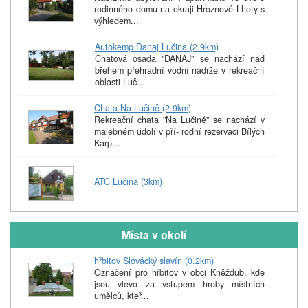
rodinného domu na okraji Hroznové Lhoty s
výhledem...
Autokemp Danaj Lučina (2.9km)
Chatová osada "DANAJ" se nachází nad
břehem přehradní vodní nádrže v rekreační
oblasti Luč...
Chata Na Lučině (2.9km)
Rekreační chata "Na Lučině" se nachází v
malebném údolí v pří- rodní rezervaci Bílých
Karp...
ATC Lučina (3km)
Místa v okolí
hřbitov Slovácký slavín (0.2km)
Označení pro hřbitov v obci Kněždub, kde
jsou vlevo za vstupem hroby místních
umělců, kteř...