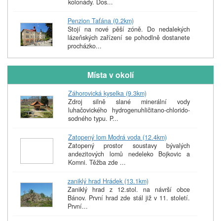
kolonády. Dos...
Penzion Taťána (0.2km)
Stojí na nové pěší zóně. Do nedalekých
lázeňských zařízení se pohodlně dostanete
procházko...
Místa v okolí
Záhorovická kyselka (9.3km)
Zdroj silně slané minerální vody
luhačovického hydrogenuhličitano-chlorido-
sodného typu. P...
Zatopený lom Modrá voda (12.4km)
Zatopený prostor soustavy bývalých
andezitových lomů nedeleko Bojkovic a
Komni. Těžba zde ...
zaniklý hrad Hrádek (13.1km)
Zaniklý hrad z 12.stol. na návrší obce
Bánov. První hrad zde stál již v 11. století.
První...