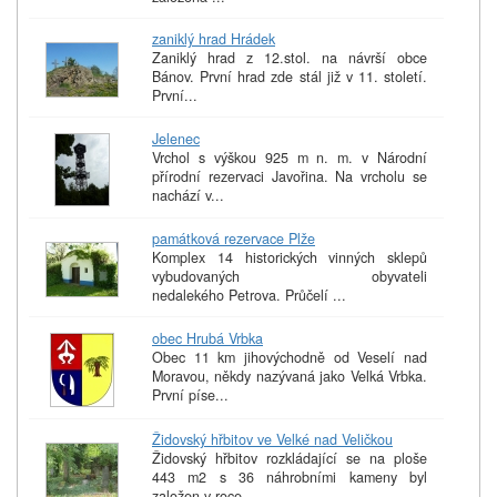
zaniklý hrad Hrádek
Zaniklý hrad z 12.stol. na návrší obce
Bánov. První hrad zde stál již v 11. století.
První...
Jelenec
Vrchol s výškou 925 m n. m. v Národní
přírodní rezervaci Javořina. Na vrcholu se
nachází v...
památková rezervace Plže
Komplex 14 historických vinných sklepů
vybudovaných obyvateli
nedalekého Petrova. Průčelí ...
obec Hrubá Vrbka
Obec 11 km jihovýchodně od Veselí nad
Moravou, někdy nazývaná jako Velká Vrbka.
První píse...
Židovský hřbitov ve Velké nad Veličkou
Židovský hřbitov rozkládající se na ploše
443 m2 s 36 náhrobními kameny byl
založen v roce...