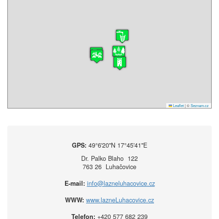
Leaflet
|
©
Seznam.cz
GPS:
49°6'20''N 17°45'41''E
Dr. Palko Blaho 122
763 26 Luhačovice
E-mail:
info@lazneluhacovice.cz
WWW:
www.lazneLuhacovice.cz
Telefon:
+420 577 682 239