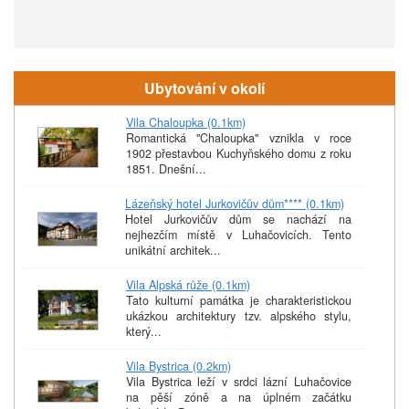
Ubytování v okolí
Vila Chaloupka (0.1km)
Romantická "Chaloupka" vznikla v roce
1902 přestavbou Kuchyňského domu z roku
1851. Dnešní...
Lázeňský hotel Jurkovičův dům**** (0.1km)
Hotel Jurkovičův dům se nachází na
nejhezčím místě v Luhačovicích. Tento
unikátní architek...
Vila Alpská růže (0.1km)
Tato kulturní památka je charakteristickou
ukázkou architektury tzv. alpského stylu,
který...
Vila Bystrica (0.2km)
Vila Bystrica leží v srdci lázní Luhačovice
na pěší zóně a na úplném začátku