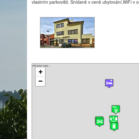
vlastním parkovišti. Snídaně v ceně ubytování.WiFi v 
náhrávání mapy....
+
−