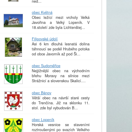
ned...
obec Květná
Obec ležící mezi vrcholy Velká
Javořina a Velký Lopeník. V
18.století zde byla Lichtenštej...
Filipovské údolí
Asi 6 km dlouhá lesnatá dolina
táhnoucí se podél Hrubého potoka
od obce Javorník až pod Ši...
obec Sudoměřice
Nejjižnější obec na východním
břehu Moravy na silnice mezi
Strážnicí a slovenskou Skalicí....
obec Bánov
Větší obec na návrší staré cesty
do Trenčína. Již na sklonku 11.
stol. zde byl vybudován B...
obec Lopeník
Horská vesnice se staveními
roztroušenými po svazích Velkého