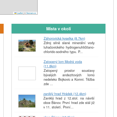
Leaflet
|
©
Seznam.cz
Místa v okolí
Záhorovická kyselka (8.7km)
Zdroj silně slané minerální vody
luhačovického hydrogenuhličitano-
chlorido-sodného typu. P...
Zatopený lom Modrá voda
(11.8km)
Zatopený prostor soustavy
bývalých andezitových lomů
nedeleko Bojkovic a Komni. Těžba
zde ...
zaniklý hrad Hrádek (12.4km)
Zaniklý hrad z 12.stol. na návrší
obce Bánov. První hrad zde stál již
v 11. století. První...