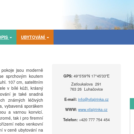
OPIS
UBYTOVÁNÍ
y pokoje jsou moderně
 se sprchovým koutem
GPS:
49°5'59''N 17°45'33''E
l. 107 cm, satelitním
Zatloukalova 291
ele v bílé kůži, krásný
763 26 Luhačovice
ování je také snadná
E-mail:
info@vilajirinka.cz
ech známých léčivých
ka, vybavená sporákem
WWW:
www.vilajirinka.cz
bou a varnou konvicí.
romé, tak i pro firemní
Telefon:
+420 777 754 454
 přízemí nebo venkovní
ní v ceně ubytování na