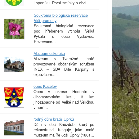
Lopeníku. První zmínky o obci...
Soukromá biologická rezervace
Vlčí prameny
Soukromá biologická rezervace
pod hřebenem vrcholu Velká
Kykula u obce Vyškovec.
Rezervace...
Muzeum oskeruše
Muzeum v Tvarožné Lhotě
provozované občanským sdružení
INEX – SDA Bílé Karpaty s
expozicem...
obec Kuželov
Obec v okrese Hodonín v
Jihomoravském kraji, 3 km
jihozápadně od Velké nad Veličkou
v horň...
rodný dům bratří Úprků
Dům v obci Kněždub, který po
rekonstrukci funguje jako malé
muzeum malíře Joži Úprky (1861...