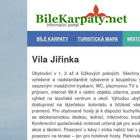
BÍLÉ KARPATY
TURISTICKÁ MAPA
MÍST
Vila Jiřinka
Ubytování v 1, 2 až 4 lůžkových pokojích. Všechn
vyřešené a nadstandardně vybavené s koupelnou
osazeným masážními tryskami, WC, plazmovou TV s uh
příjmem, internet Wi-fi v celém objektu zdarma, post
výhled na lázeňské centrum a okolí. Výhodou ubyt
dostupnost na lázeňskou kolonádu a blízkost vš
pramenů. Pro ubytované hosty je k dispozici kuchyň
se sklokeramickou deskou, lednicí, mikrovlnou trou
Konferenční společenská místnost určená jak pro souk
akce a školení. Posezení u kávy i vínka nabízí bar v
posezení na terase – jen pro hotelové hosty. Parková