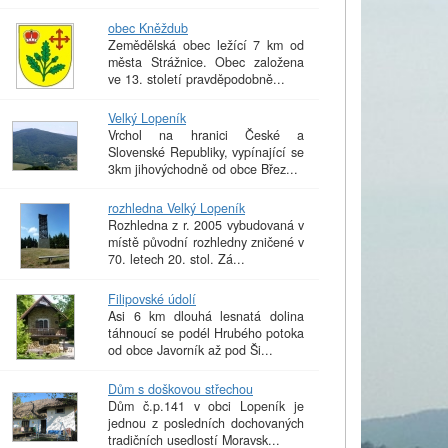
obec Kněždub
Zemědělská obec ležící 7 km od
města Strážnice. Obec založena
ve 13. století pravděpodobně...
Velký Lopeník
Vrchol na hranici České a
Slovenské Republiky, vypínající se
3km jihovýchodně od obce Břez...
rozhledna Velký Lopeník
Rozhledna z r. 2005 vybudovaná v
místě původní rozhledny zničené v
70. letech 20. stol. Zá...
Filipovské údolí
Asi 6 km dlouhá lesnatá dolina
táhnoucí se podél Hrubého potoka
od obce Javorník až pod Ši...
Dům s doškovou střechou
Dům č.p.141 v obci Lopeník je
jednou z posledních dochovaných
tradičních usedlostí Moravsk...