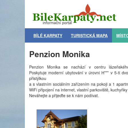
BÍLÉ KARPATY
TURISTICKÁ MAPA
MÍST
Penzion Monika
Penzion Monika se nachází v centru lázeňskéh
Poskytuje moderní ubytování v úrovni H*** v 5-ti dv
přistýlkou
a s vlastním sociálním zařízením na pokoji a 1 apar
WiFi připojení na internet, vlastní parkoviště, kuchyňk
Neváhejte a přijeďte se k nám podívat.