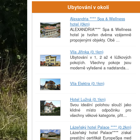
Ubytování v okolí
Alexandria **** Spa & Wellness
hotel (0km)
ALEXANDRIA**** Spa & Wellness
hotel je tvořen dvěma vzájemně
propojenými objekty. Obě ...
Vila Jiřinka (0.1km)
Ubytování v 1, 2 až 4 lůžkových
pokojích. Všechny pokoje jsou
moderně vyřešené a nadstanda...
Vila Elektra (0.1km)
Hotel Lužná (0.1km)
Svou ideální polohou slouží jako
klidné místo odpočinku pro
všechny věkové kategorie, přit...
Lázeňský hotel Palace **** (0.2km)
Lázeňský hotel Palace**** získal
prestižní certifikát EuropeSpa med