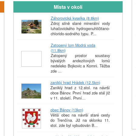
Místa v okolí
Záhorovická kyselka (8.8km)
Zdroj silně slané minerální vody
luhačovického hydrogenuhličitano-
chlorido-sodného typu. P...
Zatopený lom Modrá voda
(11.8km)
Zatopený prostor soustavy
bývalých andezitových lomů
nedeleko Bojkovic a Komni. Těžba
zde ...
zaniklý hrad Hrádek (12.5km)
Zaniklý hrad z 12.stol. na návrší
obce Bánov. První hrad zde stál již
v 11. století. První...
obec Bánov (13km)
Větší obec na návrší staré cesty
do Trenčína. Již na sklonku 11.
stol. zde byl vybudován B...