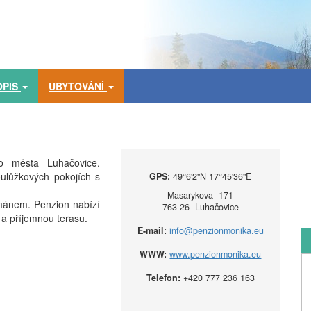
OPIS
UBYTOVÁNÍ
o města Luhačovice.
oulůžkových pokojích s
GPS:
49°6'2''N 17°45'36''E
Masarykova 171
tmánem. Penzion nabízí
763 26 Luhačovice
y a příjemnou terasu.
E-mail:
info@penzionmonika.eu
WWW:
www.penzionmonika.eu
Telefon:
+420 777 236 163