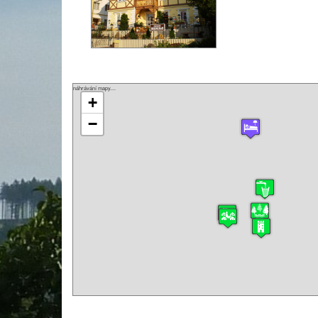
náhrávání mapy....
+
−