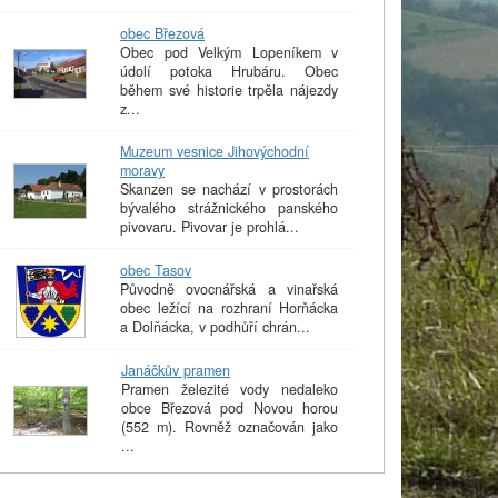
obec Březová
Obec pod Velkým Lopeníkem v
údolí potoka Hrubáru. Obec
během své historie trpěla nájezdy
z...
Muzeum vesnice Jihovýchodní
moravy
Skanzen se nachází v prostorách
bývalého strážnického panského
pivovaru. Pivovar je prohlá...
obec Tasov
Původně ovocnářská a vinařská
obec ležící na rozhraní Horňácka
a Dolňácka, v podhůří chrán...
Janáčkův pramen
Pramen železité vody nedaleko
obce Březová pod Novou horou
(552 m). Rovněž označován jako
...